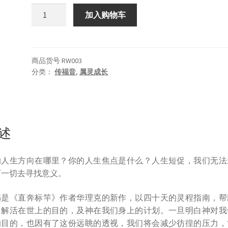
标
加入购物车
竿
人
生
双
商品货号
RW003
分类：
传福音
,
属灵成长
语
(The
Purpose
Driven
Life
述
Bilingual)
数
的人生方向在哪里？你的人生焦点是什么？人生短促，我们无法
量
历一切去寻找意义。
书是《直奔标竿》作者华理克的新作，以四十天的灵程指南，帮
了解活在世上的目的，及神在我们身上的计划。一旦明白神对我
的目的，也因有了这份远眺的透视，我们将会减少彷徨的压力，