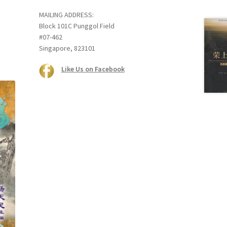
MAILING ADDRESS:
Block 101C Punggol Field
#07-462
Singapore, 823101
Like Us on Facebook