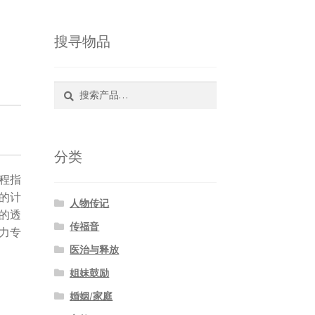
搜寻物品
搜
搜
索：
索
分类
程指
的计
人物传记
的透
传福音
力专
医治与释放
姐妹鼓励
婚姻/家庭