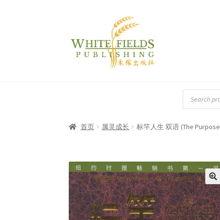
Skip
Skip
to
to
navigation
content
搜
寻
商
品
首页
属灵成长
标竿人生 双语 (The Purpose Driv
🔍