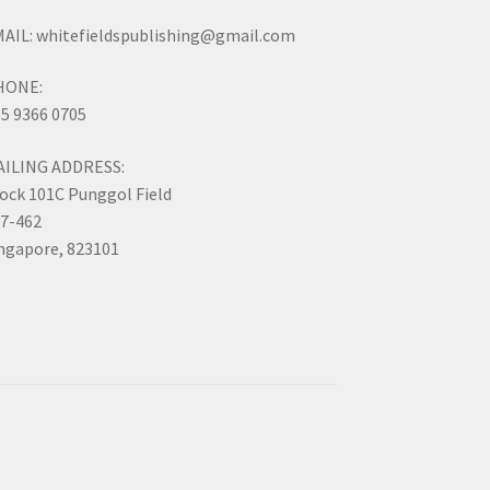
AIL: whitefieldspublishing@gmail.com
HONE:
5 9366 0705
AILING ADDRESS:
ock 101C Punggol Field
7-462
ngapore, 823101