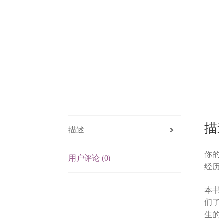
描
描述
你
用户评论 (0)
经
本
们
生