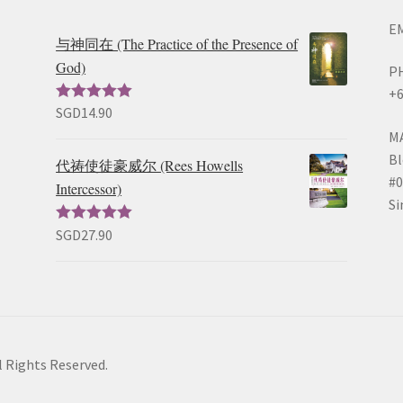
EM
与神同在 (The Practice of the Presence of
God)
P
+6
SGD
14.90
评分
5.00
超
出5
M
Bl
代祷使徒豪威尔 (Rees Howells
#0
Intercessor)
Si
SGD
27.90
评分
5.00
超
出5
l Rights Reserved.