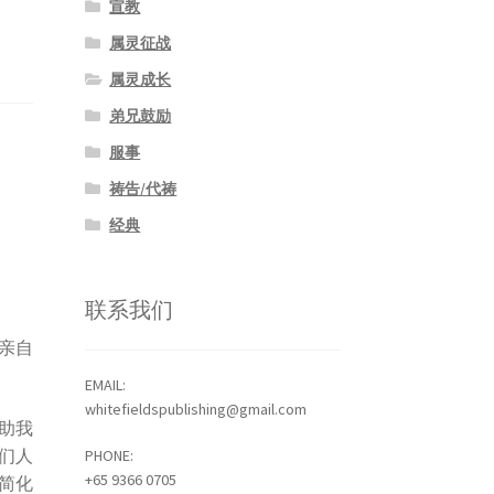
宣教
属灵征战
属灵成长
弟兄鼓励
服事
祷告/代祷
经典
联系我们
亲自
EMAIL:
whitefieldspublishing@gmail.com
助我
们人
PHONE:
+65 9366 0705
简化