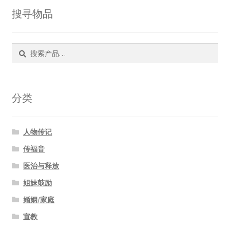
搜寻物品
搜
搜
索：
索
分类
人物传记
传福音
医治与释放
姐妹鼓励
婚姻/家庭
宣教