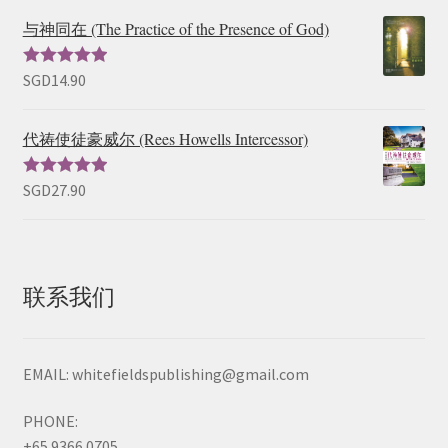
与神同在 (The Practice of the Presence of God)
SGD
14.90
评分
5.00
超
出5
代祷使徒豪威尔 (Rees Howells Intercessor)
SGD
27.90
评分
5.00
超
出5
联系我们
EMAIL: whitefieldspublishing@gmail.com
PHONE:
+65 9366 0705