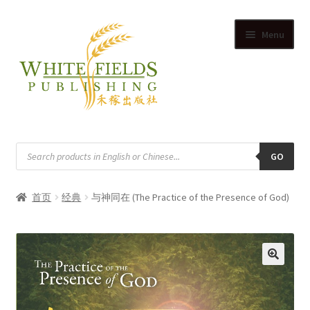
Skip
Skip
Menu
to
to
navigation
content
首页
搜
寻
GO
供应商
商
品
首页
经典
与神同在 (The Practice of the Presence of God)
购物
Expand
我的帐户
child
Expand
menu
购物车
🔍
child
menu
博客