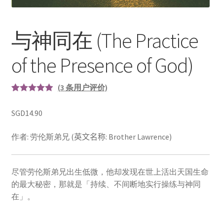
与神同在 (The Practice
of the Presence of God)
(
3
条用户评价)
评分
3
5.00
/
5，已有
位
SGD
14.90
顾客进行了
作者: 劳伦斯弟兄 (
英文
名称
: Brother Lawrence)
评价
尽管劳伦斯弟兄出生低微，他却发现在世上活出天国生命
的最大秘密，那就是「持续、不间断地实行操练与神同
在」。