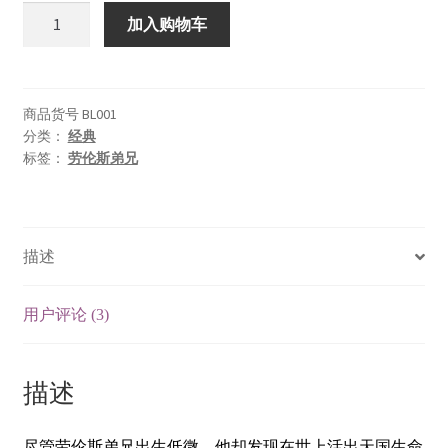
与
加入购物车
神
同
在
(The
商品货号
BL001
分类：
经典
Practice
标签：
劳伦斯弟兄
of
the
Presence
of
描述
God)
数
量
用户评论 (3)
描述
尽管劳伦斯弟兄出生低微，他却发现在世上活出天国生命