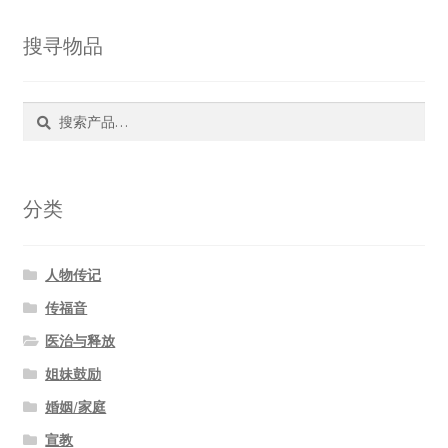
搜寻物品
搜
搜
索：
索
分类
人物传记
传福音
医治与释放
姐妹鼓励
婚姻/家庭
宣教