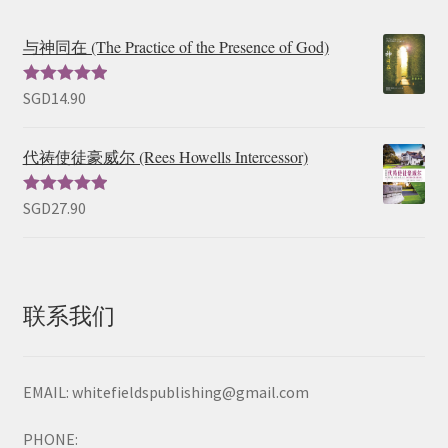
与神同在 (The Practice of the Presence of God)
SGD
14.90
评分
5.00
超
出5
代祷使徒豪威尔 (Rees Howells Intercessor)
SGD
27.90
评分
5.00
超
出5
联系我们
EMAIL: whitefieldspublishing@gmail.com
PHONE: