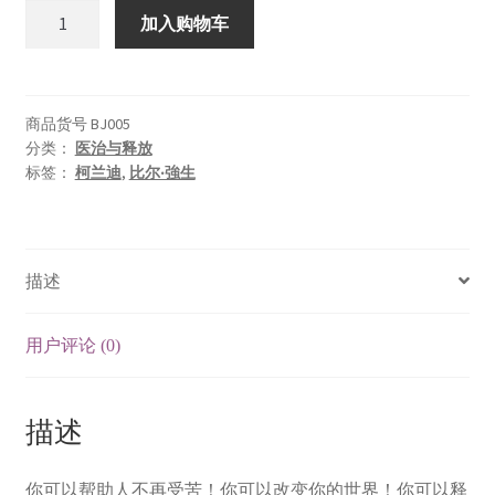
释
加入购物车
放
属
天
的
商品货号
BJ005
分类：
医治与释放
医
标签：
柯兰迪
,
比尔‧強生
治
大
能
(The
描述
Essential
Guide
to
用户评论 (0)
Healing)
数
描述
量
你可以帮助人不再受苦！你可以改变你的世界！你可以释