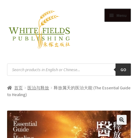
Skip
Skip
Menu
to
to
navigation
content
首页
搜
寻
GO
供应商
商
品
首页
医治与释放
释放属天的医治大能 (The Essential Guide
购物
to Healing)
Expand
我的帐户
child
Expand
menu
购物车
child
🔍
menu
博客