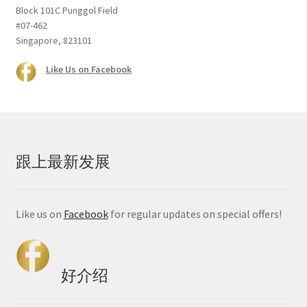
Block 101C Punggol Field
#07-462
Singapore, 823101
Like Us on Facebook
跟上最新发展
Like us on
Facebook
for regular updates on special offers!
好介绍